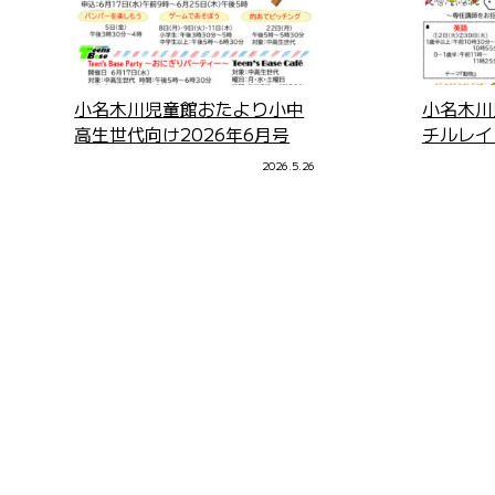
小名木川児童館おたより小中
小名木川
高生世代向け2026年6月号
チルレイ
2026.5.26