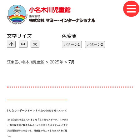
文字サイズ
色変更
小
中
大
江東区小名木川児童館
>
2025年
>
7月